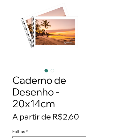
Caderno de
Desenho -
20x14cm
Preço
A partir de
R$2,60
promocional
Folhas
*