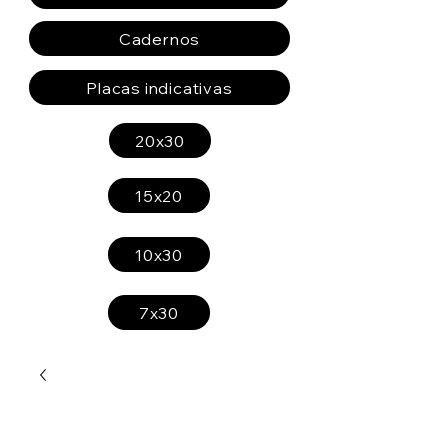
Cadernos
Placas indicativas
20x30
15x20
10x30
7x30