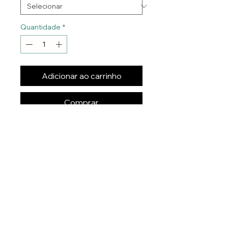
Quantidade
*
Adicionar ao carrinho
Comprar
Caderno de Desenho 20x14cm
Capa Flexível 250g
Folhas Pautas 56g
48 ou 96 folhas
Imagem da capa sortida
Entre em contato: