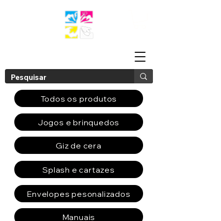
Todos os produtos
Jogos e brinquedos
Giz de cera
Splash e cartazes
Envelopes pesonalizados
Manuais