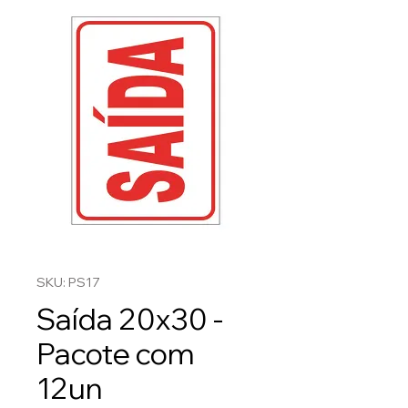
SKU: PS17
Saída 20x30 -
Pacote com
12un