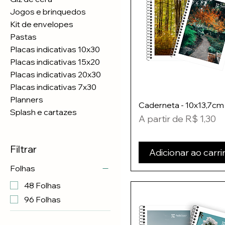
Jogos e brinquedos
Kit de envelopes
Pastas
Placas indicativas 10x30
Placas indicativas 15x20
Placas indicativas 20x30
Placas indicativas 7x30
Planners
Caderneta - 10x13,7cm
Splash e cartazes
Preço promocional
A partir de
R$ 1,30
Filtrar
Adicionar ao carr
Folhas
48 Folhas
96 Folhas