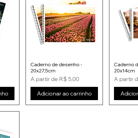
Caderno de desenho -
Caderno d
20x27,5cm
20x14cm
Preço promocional
Preço pr
A partir de
R$ 5,00
A partir 
inho
Adicionar ao carrinho
Adicio