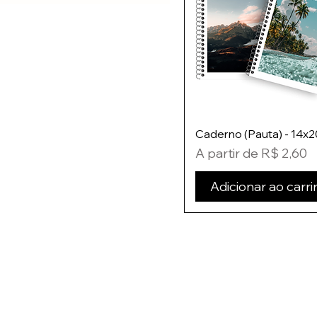
Caderno (Pauta) - 14x
Preço promocional
A partir de
R$ 2,60
Adicionar ao carr
Entre em contato:
E-mail:
pedido
@pacificflowe
Numero: (47) 3371-9993