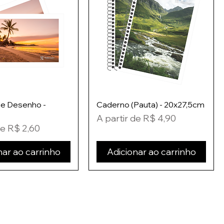
e Desenho -
Caderno (Pauta) - 20x27,5cm
Preço promocional
A partir de
R$ 4,90
omocional
de
R$ 2,60
nar ao carrinho
Adicionar ao carrinho