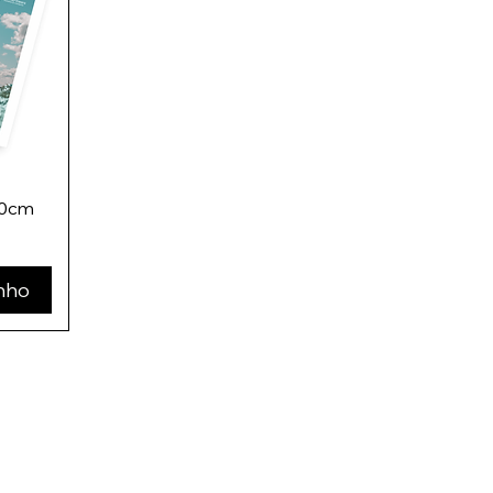
20cm
inho
rs.com.br
Po