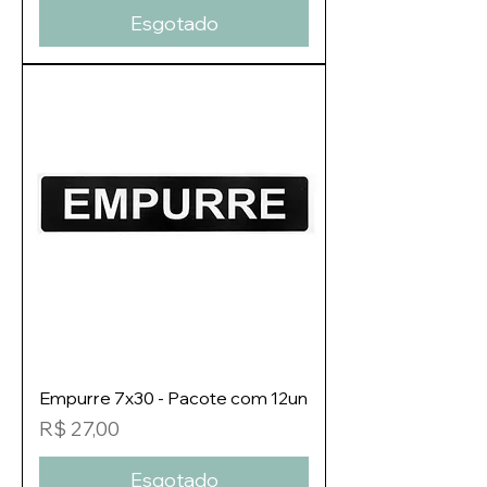
Esgotado
Empurre 7x30 - Pacote com 12un
Preço
R$ 27,00
Esgotado