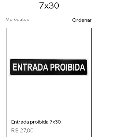
7x30
9 produtos
Ordenar
Entrada proibida 7x30
Preço
R$ 27,00