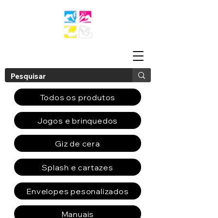
Todos os produtos
Jogos e brinquedos
Giz de cera
Splash e cartazes
Envelopes pesonalizados
Manuais