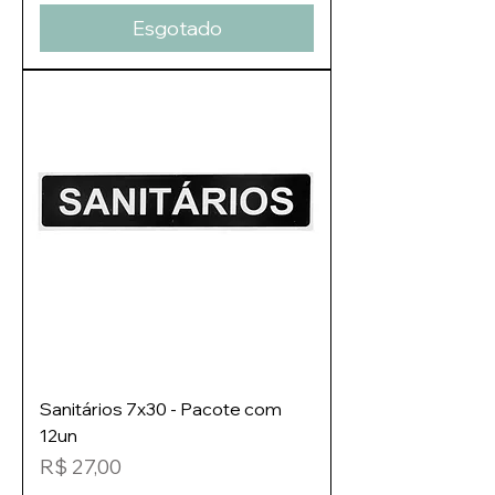
Esgotado
Sanitários 7x30 - Pacote com
12un
Preço
R$ 27,00