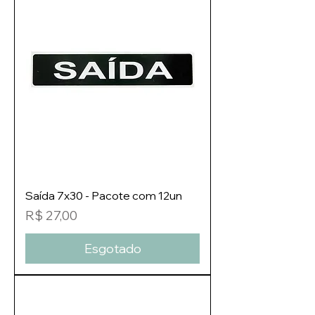
Saída 7x30 - Pacote com 12un
Preço
R$ 27,00
Esgotado