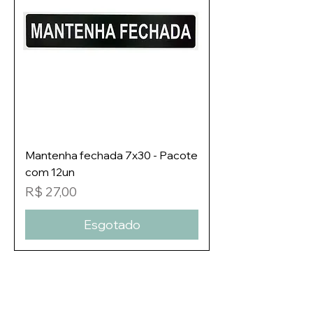
Mantenha fechada 7x30 - Pacote
com 12un
Preço
R$ 27,00
Esgotado