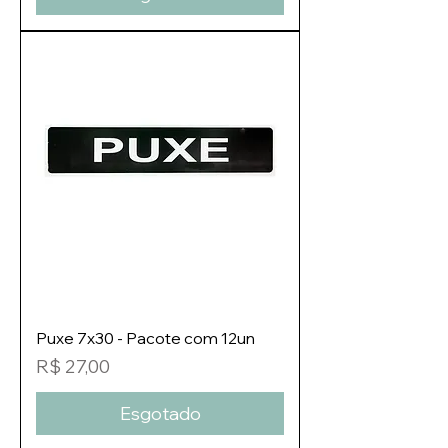
Puxe 7x30 - Pacote com 12un
Preço
R$ 27,00
Esgotado