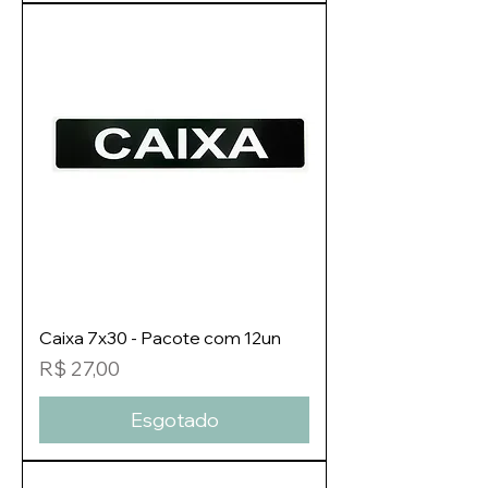
Caixa 7x30 - Pacote com 12un
Preço
R$ 27,00
Esgotado