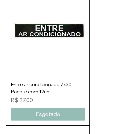
Entre ar condicionado 7x30 -
Pacote com 12un
Preço
R$ 27,00
Esgotado