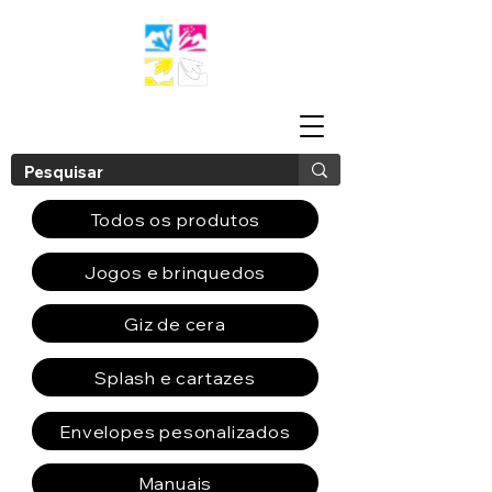
Todos os produtos
Jogos e brinquedos
Giz de cera
Splash e cartazes
Envelopes pesonalizados
Manuais