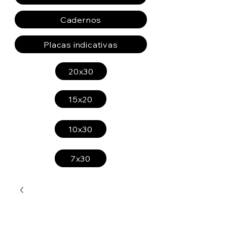
Cadernos
Placas indicativas
20x30
15x20
10x30
7x30