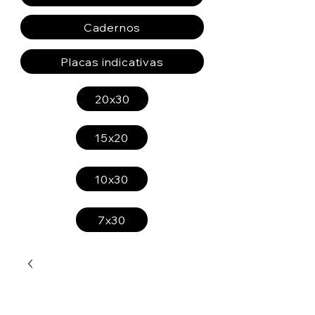
Cadernos
Placas indicativas
20x30
15x20
10x30
7x30