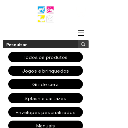
Todos os produtos
Jogos e brinquedos
Giz de cera
Splash e cartazes
Envelopes pesonalizados
Manuais