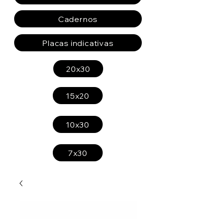
Cadernos
Placas indicativas
20x30
15x20
10x30
7x30