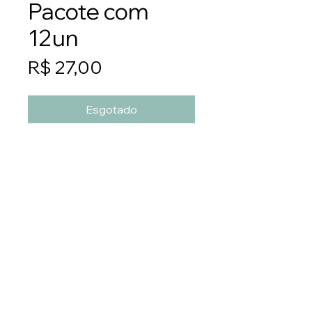
Pacote com
12un
Preço
R$ 27,00
Esgotado
Cada unidade é embalada
separadamente, e depois
juntamos em pacotes com 12
unidades.
PS50
ATENÇÃO: A PLACA É GRAVADA
FRENTE E VERSO.
Entre em contato: