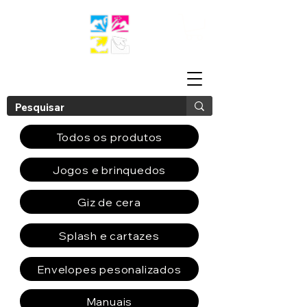
Todos os produtos
Jogos e brinquedos
Giz de cera
Splash e cartazes
Envelopes pesonalizados
Manuais