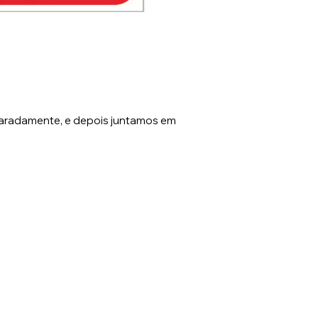
aradamente, e depois juntamos em
rs.com.br
Po
52
Luís, Jaraguá do Sul - SC, 89253-640 -SC