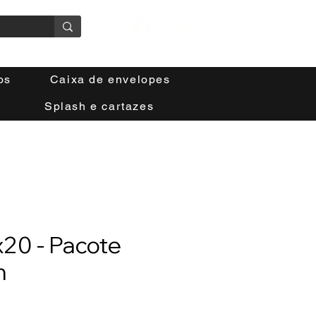
Login
os
Caixa de envelopes
Splash e cartazes
x20 - Pacote
n