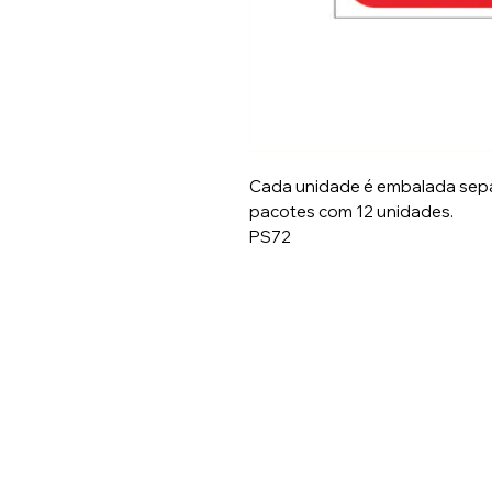
Cada unidade é embalada sep
pacotes com 12 unidades.
PS72
Entre em contato:
E-mail:
pedido
@pacificflowe
Numero: (47) 3371-9993
WhatsApp: (47) 99159-49
R. João Franzner, 21 - São 