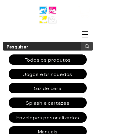
Todos os produtos
Jogos e brinquedos
Giz de cera
Splash e cartazes
Envelopes pesonalizados
Manuais