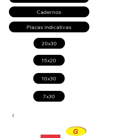
Cadernos
Placas indicativas
20x30
15x20
10x30
7x30