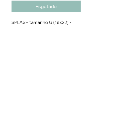
Esgotado
SPLASH tamanho G (18x22) -
Granel com 100 unidades
SP06
Entre em contato:
E-mail:
pedido
@pacificflowers.com.br
Numero:
(47) 3371-9993
WhatsApp: (47) 99159-4952
R. João Franzner, 21 - São Luís,
Jaraguá do Sul - SC,
89253-640
-SC