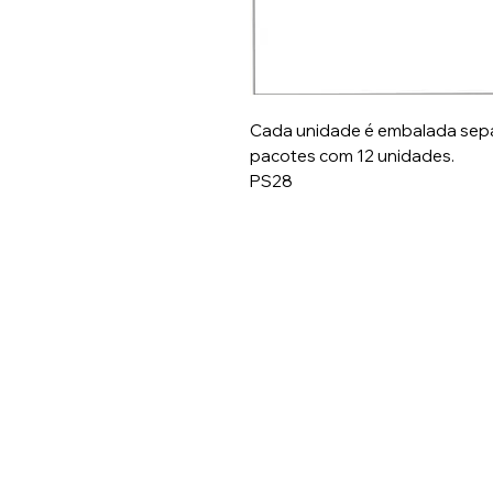
Cada unidade é embalada sep
pacotes com 12 unidades.
PS28
Entre em contato:
E-mail:
pedido
@pacificflowe
Numero: (47) 3371-9993
WhatsApp: (47) 99159-49
R. João Franzner, 21 - São 
03.772.965/0001-90 - Pacif