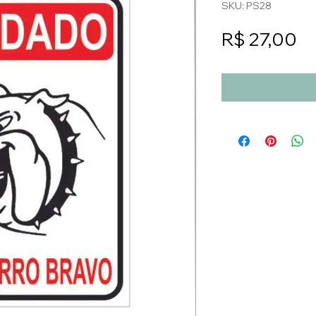
SKU: PS28
Pr
R$ 27,00