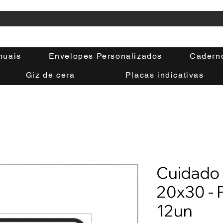
nuais
Envelopes Personalizados
Cadern
Giz de cera
Placas indicativas
Cuidado 
20x30 - 
12un