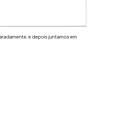
aradamente, e depois juntamos em
rs.com.br
Po
52
Luís, Jaraguá do Sul - SC, 89253-640 -SC
ic Flowers