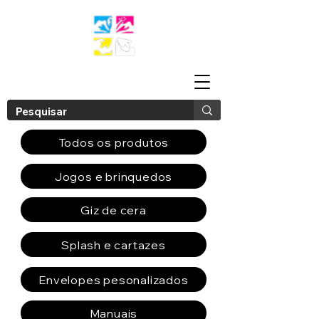
Todos os produtos
Jogos e brinquedos
Giz de cera
Splash e cartazes
Envelopes pesonalizados
Manuais