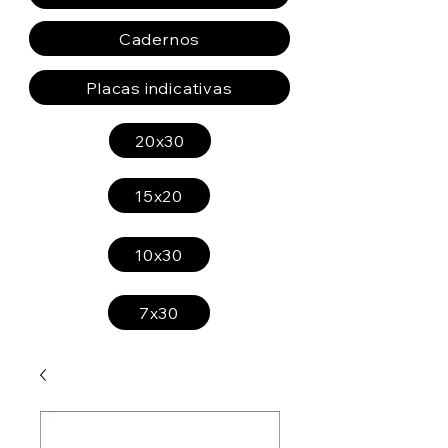
Cadernos
Placas indicativas
20x30
15x20
10x30
7x30