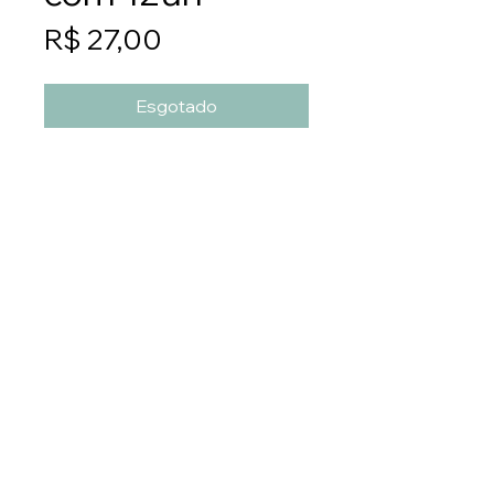
Preço
R$ 27,00
Esgotado
Cada unidade é embalada
separadamente, e depois
juntamos em pacotes com 12
unidades.
PS74
Entre em contato:
E-mail:
pedido
@pacificflowers.com.br
Numero:
(47) 3371-9993
WhatsApp: (47) 99159-4952