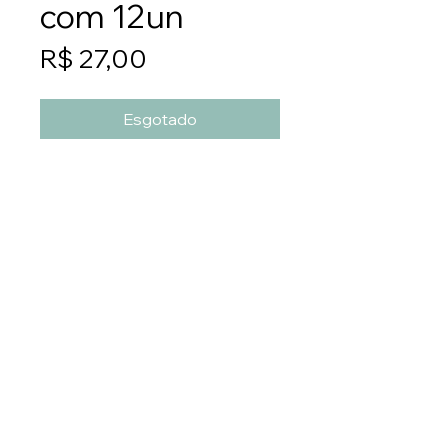
com 12un
Preço
R$ 27,00
Esgotado
Cada unidade é embalada
separadamente, e depois
juntamos em pacotes com 12
unidades.
PS14
Entre em contato:
E-mail:
pedido
@pacificflowers.com.br
Numero:
(47) 3371-9993