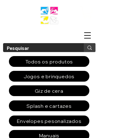
Todos os produtos
Jogos e brinquedos
Giz de cera
Splash e cartazes
Envelopes pesonalizados
Manuais