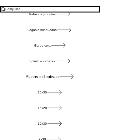
Todos os produtos
Jogos e brinquedos
Giz de cera
Splash e cartazes
Placas indicativas
20x30
15x20
10x30
7x30