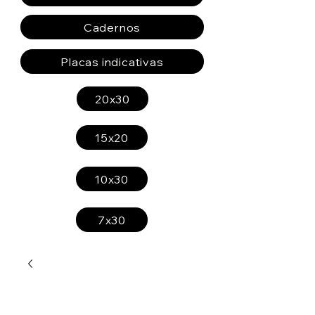
Cadernos
Placas indicativas
20x30
15x20
10x30
7x30