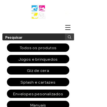
Todos os produtos
Jogos e brinquedos
Giz de cera
Splash e cartazes
Envelopes pesonalizados
Manuais