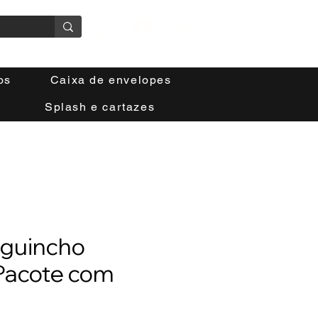
Login
os
Caixa de envelopes
Splash e cartazes
a guincho
Pacote com