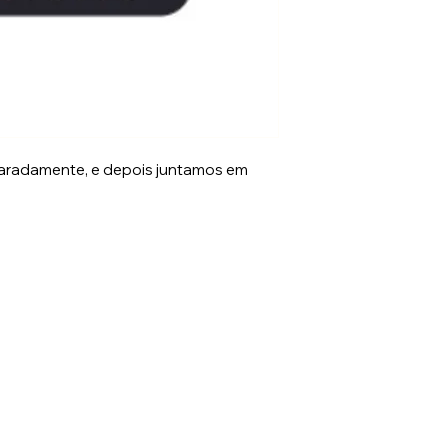
aradamente, e depois juntamos em
rs.com.br
Po
52
Luís, Jaraguá do Sul - SC, 89253-640 -SC