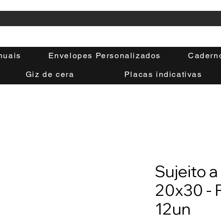
nuais
Envelopes Personalizados
Cadern
Giz de cera
Placas indicativas
Sujeito 
20x30 - 
12un