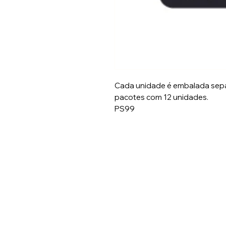
Cada unidade é embalada sep
pacotes com 12 unidades.
PS99
Entre em contato:
E-mail:
pedido
@pacificflowe
Numero: (47) 3371-9993
WhatsApp: (47) 99159-49
R. João Franzner, 21 - São 