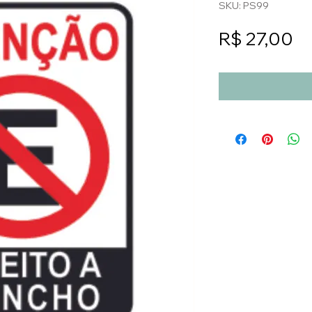
SKU: PS99
Pr
R$ 27,00